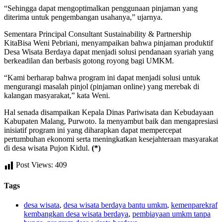
“Sehingga dapat mengoptimalkan penggunaan pinjaman yang
diterima untuk pengembangan usahanya,” ujarnya.
Sementara Principal Consultant Sustainability & Partnership
KitaBisa Weni Pebriani, menyampaikan bahwa pinjaman produktif
Desa Wisata Berdaya dapat menjadi solusi pendanaan syariah yang
berkeadilan dan berbasis gotong royong bagi UMKM.
“Kami berharap bahwa program ini dapat menjadi solusi untuk
mengurangi masalah pinjol (pinjaman online) yang merebak di
kalangan masyarakat,” kata Weni.
Hal senada disampaikan Kepala Dinas Pariwisata dan Kebudayaan
Kabupaten Malang, Purwoto. Ia menyambut baik dan mengapresiasi
inisiatif program ini yang diharapkan dapat mempercepat
pertumbuhan ekonomi serta meningkatkan kesejahteraan masyarakat
di desa wisata Pujon Kidul.
(*)
Post Views:
409
Tags
desa wisata
,
desa wisata berdaya bantu umkm
,
kemenparekraf
kembangkan desa wisata berdaya
,
pembiayaan umkm tanpa