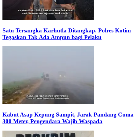
Satu Tersangka Karhutla Ditangkap, Polres Kotim
Tegaskan Tak Ada Ampun bagi Pelaku
Kabut Asap Kepung Sampit, Jarak Pandang Cuma
300 Meter, Pengendara Wajib Waspada