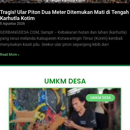
Tragis! Ular Piton Dua Meter Ditemukan Mati di Tengah
Karhutla Kotim
5 Agustus 2026
GERBANGDESA.COM, Sampit – Kebakaran hutan dan lahan (karhutla)
yang terus melanda Kabupaten Kotawaringin Timur (Kotim) kembali
menyisakan kisah pilu. Seekor ular piton sepanjang lebih dari
Read More »
UMKM DESA
UMKM DESA