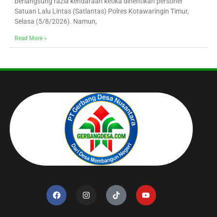
berlangsung razia kendaraan ketika dihentikan personel
Satuan Lalu Lintas (Satlantas) Polres Kotawaringin Timur,
Selasa (5/8/2026). Namun,
Read More »