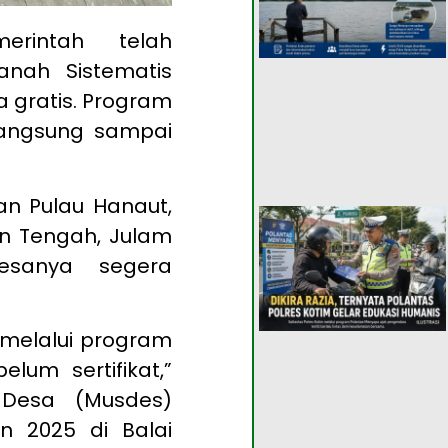
intah telah
nah Sistematis
a gratis. Program
rlangsung sampai
an Pulau Hanaut,
an Tengah, Julam
esanya segera
a melalui program
lum sertifikat,”
Desa (Musdes)
 2025 di Balai