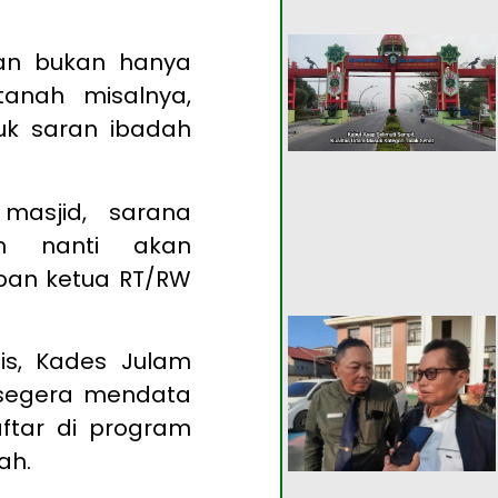
tkan bukan hanya
tanah misalnya,
uk saran ibadah
 masjid, sarana
kan nanti akan
apan ketua RT/RW
is, Kades Julam
segera mendata
tar di program
ah.