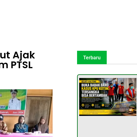
ut Ajak
Terbaru
m PTSL