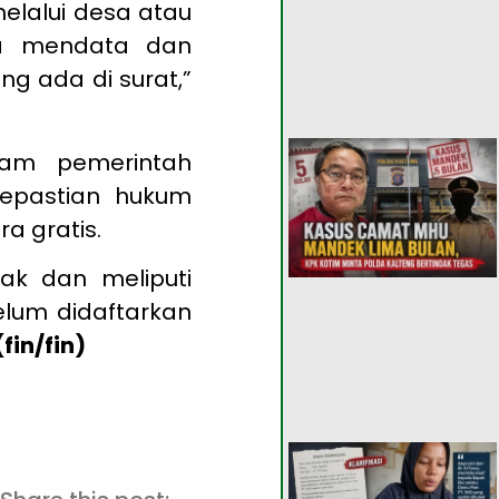
melalui desa atau
ya mendata dan
g ada di surat,”
ram pemerintah
kepastian hukum
a gratis.
ak dan meliputi
lum didaftarkan
(fin/fin)