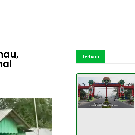
mau,
Terbaru
nal