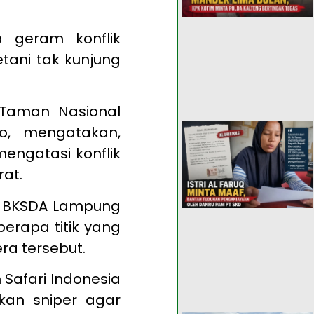
a geram konflik
ani tak kunjung
 Taman Nasional
to, mengatakan,
engatasi konflik
at.
II BKSDA Lampung
rapa titik yang
ra tersebut.
Safari Indonesia
an sniper agar