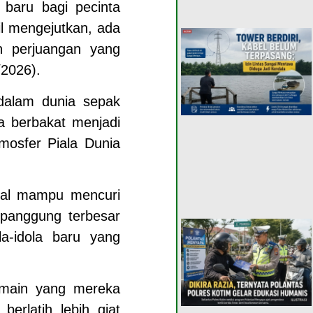
i baru bagi pecinta
l mengejutkan, ada
h perjuangan yang
/2026).
dalam dunia sepak
a berbakat menjadi
mosfer Piala Dunia
nal mampu mencuri
i panggung terbesar
la-idola baru yang
emain yang mereka
berlatih lebih giat