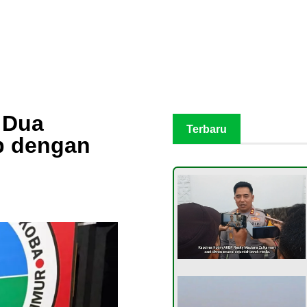
 Dua
Terbaru
p dengan