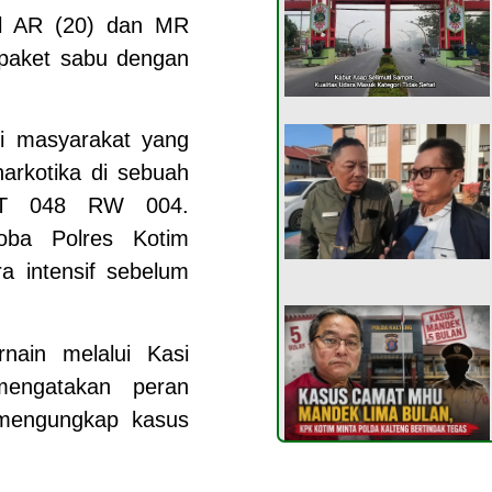
al AR (20) dan MR
 paket sabu dengan
si masyarakat yang
narkotika di sebuah
RT 048 RW 004.
koba Polres Kotim
a intensif sebelum
nain melalui Kasi
engatakan peran
mengungkap kasus