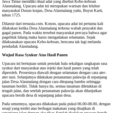
Jawa Timur memiliki ritual adat yang disebut Kebo-keboan
Alasmalang. Upacara adat ini merupakan warisan dan leluhur
masyarakat Dusun krajan, Desa Alasmalang yaitu, Buyut Karti,
tahun 1725.
Dilansir dari trenasia.com. Konon, upacara adat ini pertama kali
dilakukan ketika Desa Alasmalang terkena wabah penyakit dan
gagal panen. Pada waktu tersebut masyarakat percaya bahwa agar
pagebluk hilang maka harus mengadakan selamatan. Sejak
dilaksanakan upacara Kebo-keboan, bencana tak lagi melanda
penduduk Alasmalang.
Wujud Rasa Syukur Atas Hasil Panen
Upacara ini bertujuan untuk penolak bala sekaligus ungkapan rasa
syukur dari masyarakat atas rejeki dan hasil panen yang telah
diperoleh. Prosesinya diawali dengan selamatan dengan cara ater-
ater nasi. Selanjutnya dilakukan penanaman palawija di sepanjang
jalan Desa Alasmalang dengan cara ditopang bambu sehingga
tanaman berdiri. Tidak hanya itu, semua tanaman diletakkan di
tengah jalan, dan setelah penanaman palawija akan dilanjutkan
upacara bersih desa di sepanjang jalan desa.
Pada umumnya, upacara dilakukan pada pukul 06.00-08.00, dengan
sesaji yang terdiri atas berbagai makanan yang disajikan di
sepanjang jalan dengan alas tikar. Setelah diadakan upacara bersih