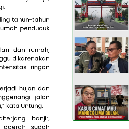
i.
ding tahun-tahun
 rumah penduduk
alan dan rumah,
anggu dikarenakan
ntensitas ringan
terjadi hujan dan
ggenangi jalan
” kata Untung.
erjang banjir,
h daerah sudah