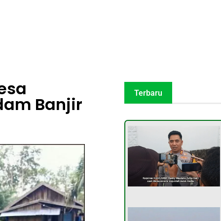
esa
Terbaru
am Banjir