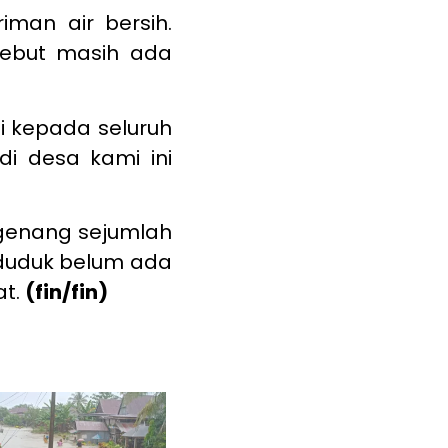
iman air bersih.
sebut masih ada
ni kepada seluruh
di desa kami ini
ggenang sejumlah
duduk belum ada
at.
(fin/fin)