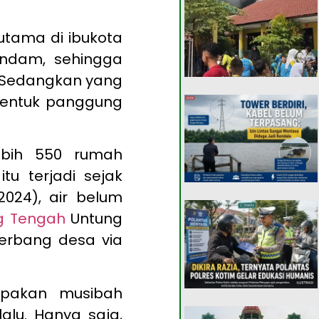
utama di ibukota
endam, sehingga
. Sedangkan yang
bentuk panggung
ebih 550 rumah
 itu terjadi sejak
024), air belum
g Tengah
Untung
erbang desa via
upakan musibah
alu. Hanya saja,