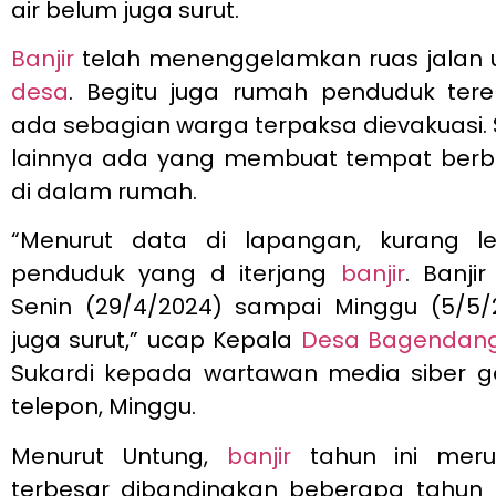
air belum juga surut.
Banjir
telah menenggelamkan ruas jalan 
desa
. Begitu juga rumah penduduk ter
ada sebagian warga terpaksa dievakuasi
lainnya ada yang membuat tempat ber
di dalam rumah.
“Menurut data di lapangan, kurang l
penduduk yang d iterjang
banjir
. Banjir
Senin (29/4/2024) sampai Minggu (5/5/2
juga surut,” ucap Kepala
Desa Bagendan
Sukardi kepada wartawan media siber g
telepon, Minggu.
Menurut Untung,
banjir
tahun ini mer
terbesar dibandingkan beberapa tahun l