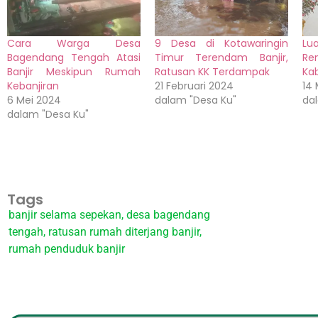
Cara Warga Desa
9 Desa di Kotawaringin
Lu
Bagendang Tengah Atasi
Timur Terendam Banjir,
Re
Banjir Meskipun Rumah
Ratusan KK Terdampak
Ka
Kebanjiran
21 Februari 2024
14 
6 Mei 2024
dalam "Desa Ku"
da
dalam "Desa Ku"
Tags
banjir selama sepekan
,
desa bagendang
tengah
,
ratusan rumah diterjang banjir
,
rumah penduduk banjir