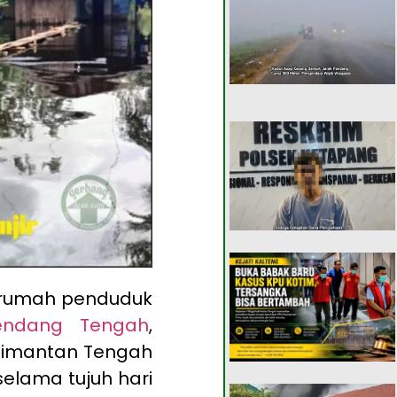
 rumah penduduk
endang Tengah
,
alimantan Tengah
selama tujuh hari