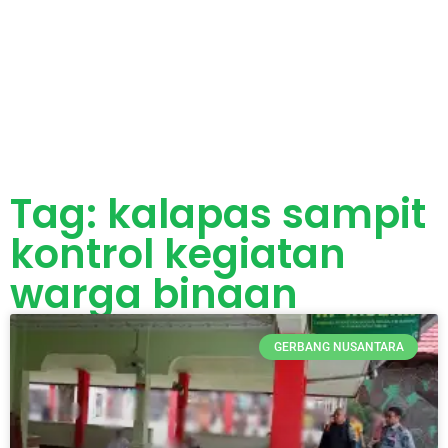
Tag: kalapas sampit
kontrol kegiatan
warga binaan
GERBANG NUSANTARA