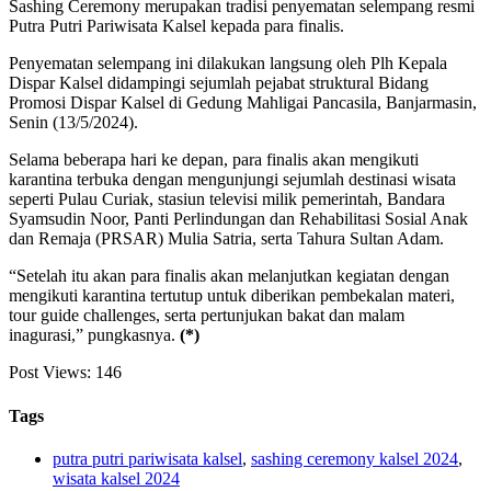
Sashing Ceremony merupakan tradisi penyematan selempang resmi
Putra Putri Pariwisata Kalsel kepada para finalis.
Penyematan selempang ini dilakukan langsung oleh Plh Kepala
Dispar Kalsel didampingi sejumlah pejabat struktural Bidang
Promosi Dispar Kalsel di Gedung Mahligai Pancasila, Banjarmasin,
Senin (13/5/2024).
Selama beberapa hari ke depan, para finalis akan mengikuti
karantina terbuka dengan mengunjungi sejumlah destinasi wisata
seperti Pulau Curiak, stasiun televisi milik pemerintah, Bandara
Syamsudin Noor, Panti Perlindungan dan Rehabilitasi Sosial Anak
dan Remaja (PRSAR) Mulia Satria, serta Tahura Sultan Adam.
“Setelah itu akan para finalis akan melanjutkan kegiatan dengan
mengikuti karantina tertutup untuk diberikan pembekalan materi,
tour guide challenges, serta pertunjukan bakat dan malam
inagurasi,” pungkasnya.
(*)
Post Views:
146
Tags
putra putri pariwisata kalsel
,
sashing ceremony kalsel 2024
,
wisata kalsel 2024